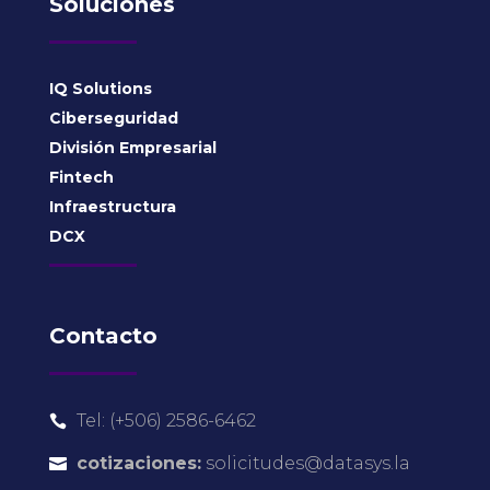
Soluciones
IQ Solutions
Ciberseguridad
División Empresarial
Fintech
Infraestructura
DCX
Contacto
Tel: (+506) 2586-6462

cotizaciones:
solicitudes@datasys.la
